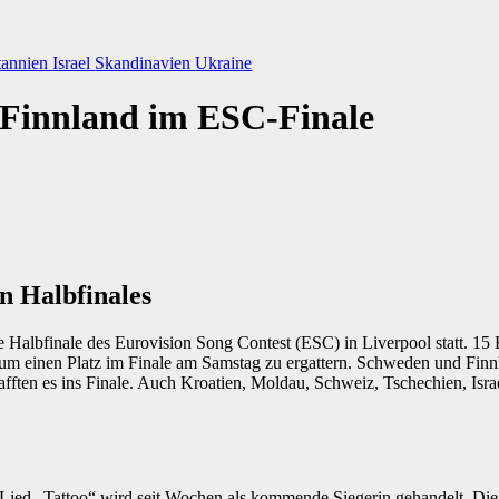
tannien
Israel
Skandinavien
Ukraine
Finnland im ESC-Finale
en Halbfinales
 Halbfinale des Eurovision Song Contest (ESC) in Liverpool statt. 1
 um einen Platz im Finale am Samstag zu ergattern. Schweden und Finnl
fften es ins Finale. Auch Kroatien, Moldau, Schweiz, Tschechien, Isra
Lied „Tattoo“ wird seit Wochen als kommende Siegerin gehandelt. Di