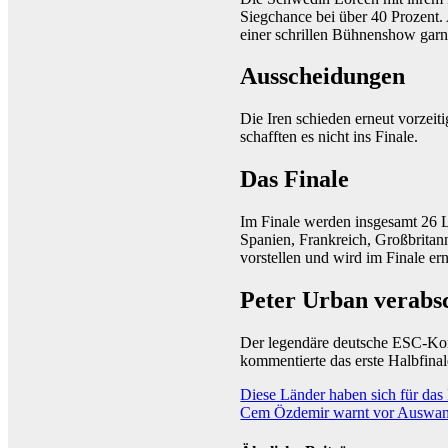
Siegchance bei über 40 Prozent.
einer schrillen Bühnenshow garni
Ausscheidungen
Die Iren schieden erneut vorzeit
schafften es nicht ins Finale.
Das Finale
Im Finale werden insgesamt 26 L
Spanien, Frankreich, Großbritann
vorstellen und wird im Finale ern
Peter Urban verabsc
Der legendäre deutsche ESC-Kom
kommentierte das erste Halbfina
Beitragsnavigation
Diese Länder haben sich für das 
Cem Özdemir warnt vor Auswand