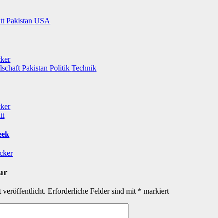
itt
Pakistan
USA
cker
lschaft
Pakistan
Politik
Technik
cker
tt
eek
icker
ar
veröffentlicht.
Erforderliche Felder sind mit
*
markiert