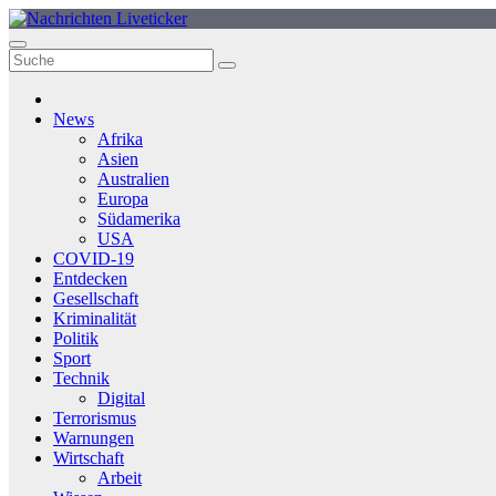
Zum
Inhalt
springen
News
Afrika
Asien
Australien
Europa
Südamerika
USA
COVID-19
Entdecken
Gesellschaft
Kriminalität
Politik
Sport
Technik
Digital
Terrorismus
Warnungen
Wirtschaft
Arbeit