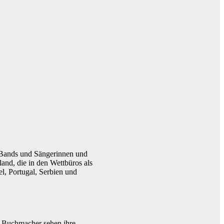
5 Bands und Sängerinnen und
and, die in den Wettbüros als
el, Portugal, Serbien und
e Buchmacher sehen ihre