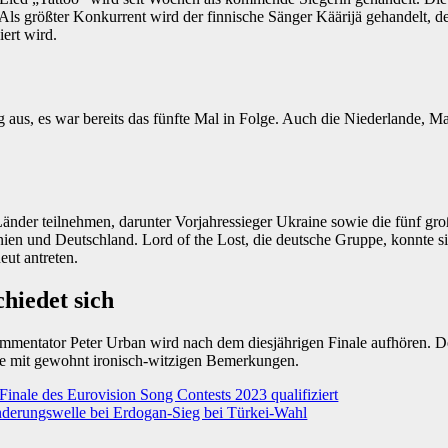
 Als größter Konkurrent wird der finnische Sänger Käärijä gehandelt,
ert wird.
ig aus, es war bereits das fünfte Mal in Folge. Auch die Niederlande, M
änder teilnehmen, darunter Vorjahressieger Ukraine sowie die fünf gro
ien und Deutschland. Lord of the Lost, die deutsche Gruppe, konnte si
eut antreten.
hiedet sich
mentator Peter Urban wird nach dem diesjährigen Finale aufhören. De
le mit gewohnt ironisch-witzigen Bemerkungen.
Finale des Eurovision Song Contests 2023 qualifiziert
erungswelle bei Erdogan-Sieg bei Türkei-Wahl