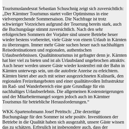
Tourismuslandesrat Sebastian Schuschnig zeigt sich zuversichtlich:
„Der Kärntner Tourismus startet voller Optimismus in eine
vielversprechende Sommersaison. Die Nachfrage ist trotz
schwieriger Vorzeichen aufgrund der Teuerung bereits stark, auch
die Buchungslage stimmt zuversichtlich. Nach den sehr
erfolgreichen Sommern der Vorjahre sind unsere Betriebe heuer
wieder bestens vorbereitet, viele Gäste von einem Urlaub in Kärnten
zu überzeugen. Immer mehr Gäste suchen heuer nach nachhaltigen
Reisedestinationen und regionalen, authentischen
Urlaubserlebnissen. Qualitätstourismus ist gefragter denn je. Kärnten
hat hier viel zu bieten und ist als Urlaubsland ungebrochen attraktiv.
Auch heuer werden unsere Gäste wieder kostenfrei mit der Bahn in
Kärnten unterwegs sein, um die autofreie Anreise zu erleichtern.
Kärnten bietet aber auch mit seiner ausgezeichneten Kulinarik, den
regionalen Freizeitangeboten und einer qualitätsvollen Infrastruktur
im Rad- und Wanderbereich eine gute Grundlage für ein
nachhaltiges Urlaubserlebnis. Die allgemeinen Kostensteigerungen
und der Mitarbeitermangel sorgen jedoch auch im Kärntner
Tourismus für betriebliche Herausforderungen.“
WKK-Spartenobmann Josef Petritsch: „Die derzeitige
Buchungslage für den Sommer ist sehr positiv. Investitionen der
Betriebe in die Qualität haben sich ausgezahlt, unsere Gäste wissen
das zu schätzen. Erfreulich ist insbesondere auch, dass der