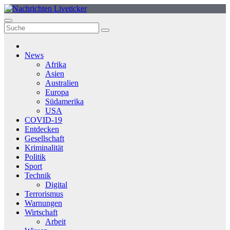
Zum
Inhalt
springen
News
Afrika
Asien
Australien
Europa
Südamerika
USA
COVID-19
Entdecken
Gesellschaft
Kriminalität
Politik
Sport
Technik
Digital
Terrorismus
Warnungen
Wirtschaft
Arbeit