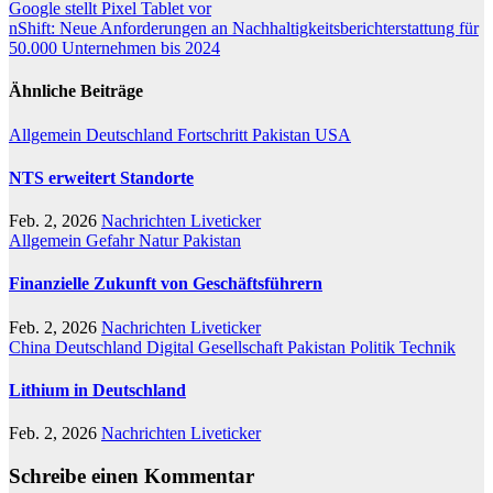
Beitragsnavigation
Google stellt Pixel Tablet vor
nShift: Neue Anforderungen an Nachhaltigkeitsberichterstattung für
50.000 Unternehmen bis 2024
Ähnliche Beiträge
Allgemein
Deutschland
Fortschritt
Pakistan
USA
NTS erweitert Standorte
Feb. 2, 2026
Nachrichten Liveticker
Allgemein
Gefahr
Natur
Pakistan
Finanzielle Zukunft von Geschäftsführern
Feb. 2, 2026
Nachrichten Liveticker
China
Deutschland
Digital
Gesellschaft
Pakistan
Politik
Technik
Lithium in Deutschland
Feb. 2, 2026
Nachrichten Liveticker
Schreibe einen Kommentar