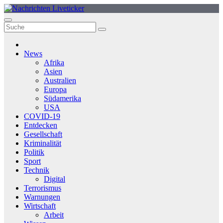
Zum
Inhalt
springen
News
Afrika
Asien
Australien
Europa
Südamerika
USA
COVID-19
Entdecken
Gesellschaft
Kriminalität
Politik
Sport
Technik
Digital
Terrorismus
Warnungen
Wirtschaft
Arbeit