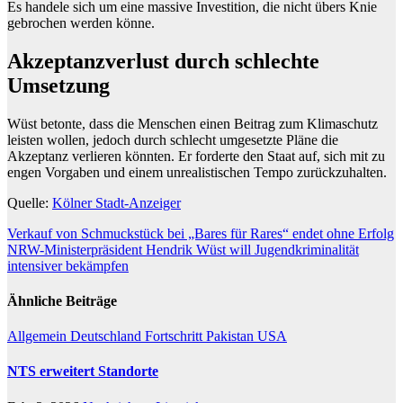
Es handele sich um eine massive Investition, die nicht übers Knie
gebrochen werden könne.
Akzeptanzverlust durch schlechte
Umsetzung
Wüst betonte, dass die Menschen einen Beitrag zum Klimaschutz
leisten wollen, jedoch durch schlecht umgesetzte Pläne die
Akzeptanz verlieren könnten. Er forderte den Staat auf, sich mit zu
engen Vorgaben und einem unrealistischen Tempo zurückzuhalten.
Quelle:
Kölner Stadt-Anzeiger
Beitragsnavigation
Verkauf von Schmuckstück bei „Bares für Rares“ endet ohne Erfolg
NRW-Ministerpräsident Hendrik Wüst will Jugendkriminalität
intensiver bekämpfen
Ähnliche Beiträge
Allgemein
Deutschland
Fortschritt
Pakistan
USA
NTS erweitert Standorte