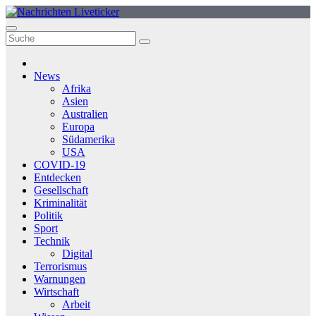
Zum
Inhalt
springen
News
Afrika
Asien
Australien
Europa
Südamerika
USA
COVID-19
Entdecken
Gesellschaft
Kriminalität
Politik
Sport
Technik
Digital
Terrorismus
Warnungen
Wirtschaft
Arbeit