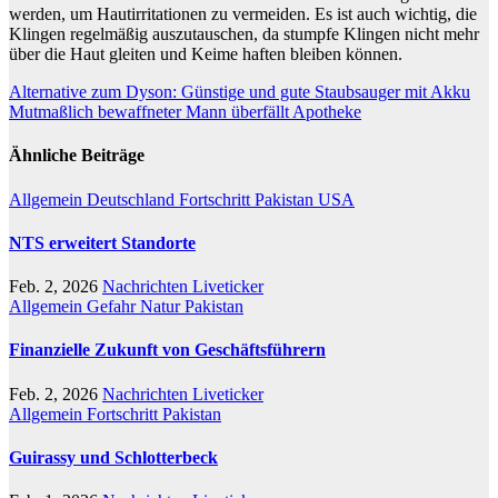
werden, um Hautirritationen zu vermeiden. Es ist auch wichtig, die
Klingen regelmäßig auszutauschen, da stumpfe Klingen nicht mehr
über die Haut gleiten und Keime haften bleiben können.
Beitragsnavigation
Alternative zum Dyson: Günstige und gute Staubsauger mit Akku
Mutmaßlich bewaffneter Mann überfällt Apotheke
Ähnliche Beiträge
Allgemein
Deutschland
Fortschritt
Pakistan
USA
NTS erweitert Standorte
Feb. 2, 2026
Nachrichten Liveticker
Allgemein
Gefahr
Natur
Pakistan
Finanzielle Zukunft von Geschäftsführern
Feb. 2, 2026
Nachrichten Liveticker
Allgemein
Fortschritt
Pakistan
Guirassy und Schlotterbeck