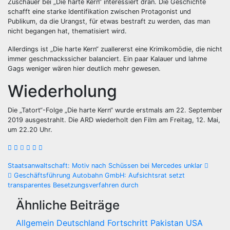
Zuschauer bei „Die harte Kern“ interessiert dran. Die Geschichte
schafft eine starke Identifikation zwischen Protagonist und
Publikum, da die Urangst, für etwas bestraft zu werden, das man
nicht begangen hat, thematisiert wird.
Allerdings ist „Die harte Kern“ zuallererst eine Krimikomödie, die nicht
immer geschmackssicher balanciert. Ein paar Kalauer und lahme
Gags weniger wären hier deutlich mehr gewesen.
Wiederholung
Die „Tatort“-Folge „Die harte Kern“ wurde erstmals am 22. September
2019 ausgestrahlt. Die ARD wiederholt den Film am Freitag, 12. Mai,
um 22.20 Uhr.
Beitragsnavigation
Staatsanwaltschaft: Motiv nach Schüssen bei Mercedes unklar
Geschäftsführung Autobahn GmbH: Aufsichtsrat setzt
transparentes Besetzungsverfahren durch
Ähnliche Beiträge
Allgemein
Deutschland
Fortschritt
Pakistan
USA