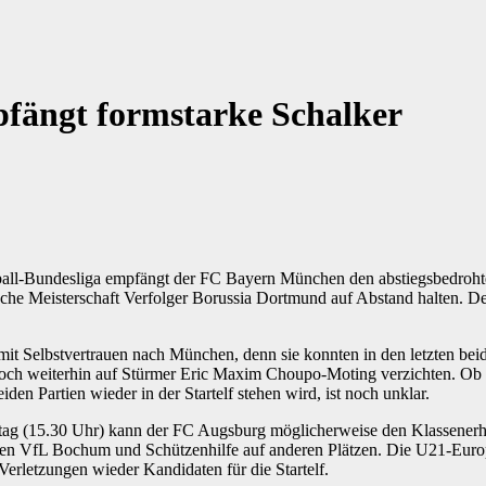
fängt formstarke Schalker
ußball-Bundesliga empfängt der FC Bayern München den abstiegsbedroh
che Meisterschaft Verfolger Borussia Dortmund auf Abstand halten. Der
t Selbstvertrauen nach München, denn sie konnten in den letzten beid
och weiterhin auf Stürmer Eric Maxim Choupo-Moting verzichten. Ob
den Partien wieder in der Startelf stehen wird, ist noch unklar.
tag (15.30 Uhr) kann der FC Augsburg möglicherweise den Klassenerh
 den VfL Bochum und Schützenhilfe auf anderen Plätzen. Die U21-Euro
erletzungen wieder Kandidaten für die Startelf.