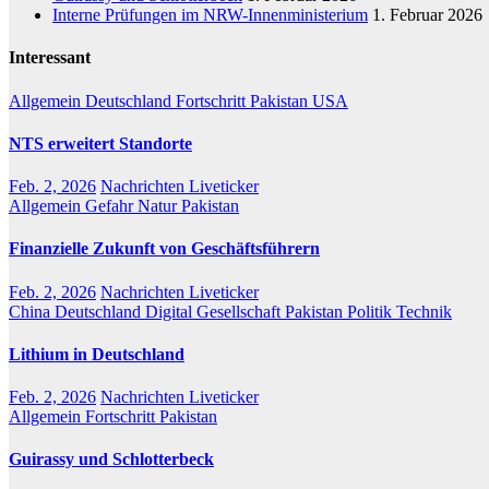
Interne Prüfungen im NRW-Innenministerium
1. Februar 2026
Interessant
Allgemein
Deutschland
Fortschritt
Pakistan
USA
NTS erweitert Standorte
Feb. 2, 2026
Nachrichten Liveticker
Allgemein
Gefahr
Natur
Pakistan
Finanzielle Zukunft von Geschäftsführern
Feb. 2, 2026
Nachrichten Liveticker
China
Deutschland
Digital
Gesellschaft
Pakistan
Politik
Technik
Lithium in Deutschland
Feb. 2, 2026
Nachrichten Liveticker
Allgemein
Fortschritt
Pakistan
Guirassy und Schlotterbeck