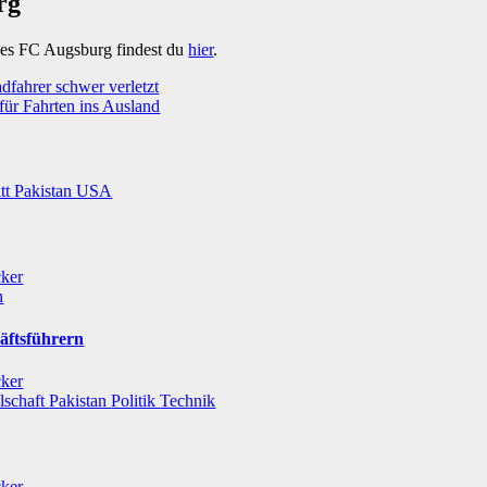
rg
des FC Augsburg findest du
hier
.
adfahrer schwer verletzt
für Fahrten ins Ausland
itt
Pakistan
USA
cker
n
äftsführern
cker
lschaft
Pakistan
Politik
Technik
cker