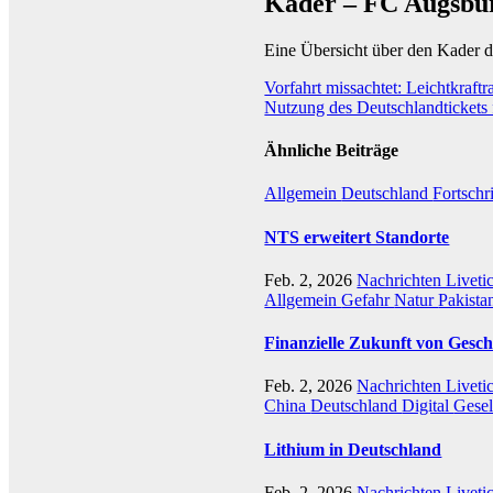
Kader – FC Augsbu
Eine Übersicht über den Kader 
Beitragsnavigation
Vorfahrt missachtet: Leichtkraftr
Nutzung des Deutschlandtickets 
Ähnliche Beiträge
Allgemein
Deutschland
Fortschr
NTS erweitert Standorte
Feb. 2, 2026
Nachrichten Liveti
Allgemein
Gefahr
Natur
Pakista
Finanzielle Zukunft von Gesch
Feb. 2, 2026
Nachrichten Liveti
China
Deutschland
Digital
Gesel
Lithium in Deutschland
Feb. 2, 2026
Nachrichten Liveti