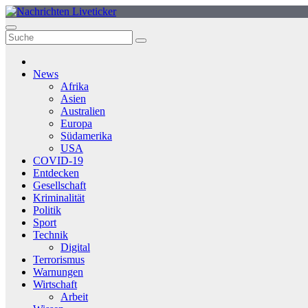
Zum
Inhalt
springen
News
Afrika
Asien
Australien
Europa
Südamerika
USA
COVID-19
Entdecken
Gesellschaft
Kriminalität
Politik
Sport
Technik
Digital
Terrorismus
Warnungen
Wirtschaft
Arbeit