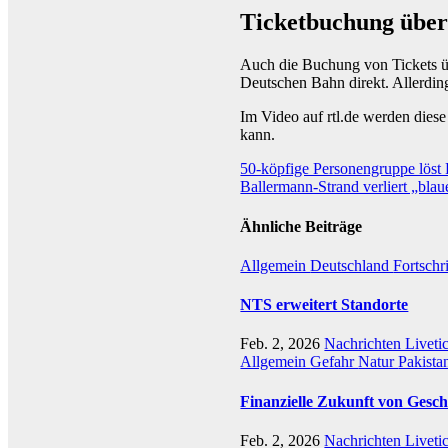
Ticketbuchung über
Auch die Buchung von Tickets übe
Deutschen Bahn direkt. Allerding
Im Video auf rtl.de werden diese
kann.
Beitragsnavigation
50-köpfige Personengruppe löst 
Ballermann-Strand verliert „bla
Ähnliche Beiträge
Allgemein
Deutschland
Fortschr
NTS erweitert Standorte
Feb. 2, 2026
Nachrichten Liveti
Allgemein
Gefahr
Natur
Pakista
Finanzielle Zukunft von Gesch
Feb. 2, 2026
Nachrichten Liveti