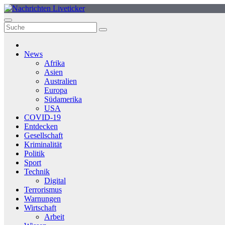
Zum
Inhalt
springen
News
Afrika
Asien
Australien
Europa
Südamerika
USA
COVID-19
Entdecken
Gesellschaft
Kriminalität
Politik
Sport
Technik
Digital
Terrorismus
Warnungen
Wirtschaft
Arbeit