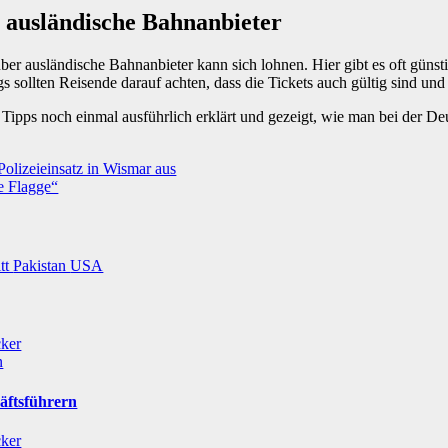
 ausländische Bahnanbieter
r ausländische Bahnanbieter kann sich lohnen. Hier gibt es oft günstig
s sollten Reisende darauf achten, dass die Tickets auch gültig sind un
 Tipps noch einmal ausführlich erklärt und gezeigt, wie man bei der D
Polizeieinsatz in Wismar aus
ue Flagge“
itt
Pakistan
USA
cker
n
äftsführern
cker