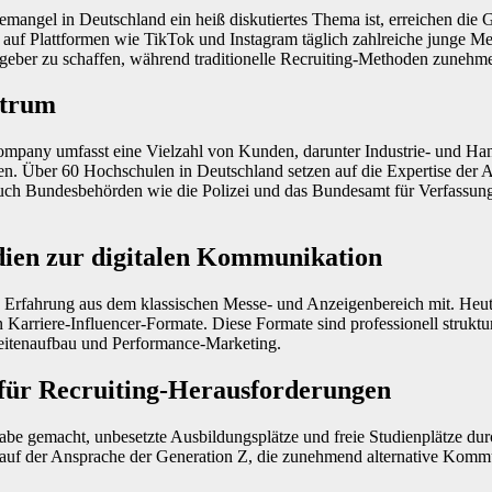
temangel in Deutschland ein heiß diskutiertes Thema ist, erreichen di
 auf Plattformen wie TikTok und Instagram täglich zahlreiche junge Men
itgeber zu schaffen, während traditionelle Recruiting-Methoden zunehm
ktrum
mpany umfasst eine Vielzahl von Kunden, darunter Industrie- und H
len. Über 60 Hochschulen in Deutschland setzen auf die Expertise der 
ch Bundesbehörden wie die Polizei und das Bundesamt für Verfassung
dien zur digitalen Kommunikation
e Erfahrung aus dem klassischen Messe- und Anzeigenbereich mit. Heute 
 Karriere-Influencer-Formate. Diese Formate sind professionell struktu
weitenaufbau und Performance-Marketing.
ür Recruiting-Herausforderungen
gabe gemacht, unbesetzte Ausbildungsplätze und freie Studienplätze du
i auf der Ansprache der Generation Z, die zunehmend alternative Komm