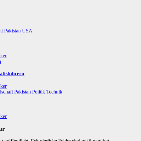
itt
Pakistan
USA
cker
n
äftsführern
cker
lschaft
Pakistan
Politik
Technik
cker
ar
veröffentlicht.
Erforderliche Felder sind mit
*
markiert