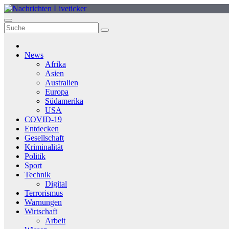
Zum
Inhalt
springen
News
Afrika
Asien
Australien
Europa
Südamerika
USA
COVID-19
Entdecken
Gesellschaft
Kriminalität
Politik
Sport
Technik
Digital
Terrorismus
Warnungen
Wirtschaft
Arbeit