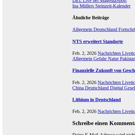
Beitragsnavigation
DEL Live bei MagentaSport
Ina Müllers Steinzeit-Kalender
Ähnliche Beiträge
Allgemein
Deutschland
Fortschr
NTS erweitert Standorte
Feb. 2, 2026
Nachrichten Liveti
Allgemein
Gefahr
Natur
Pakista
Finanzielle Zukunft von Gesch
Feb. 2, 2026
Nachrichten Liveti
China
Deutschland
Digital
Gesel
Lithium in Deutschland
Feb. 2, 2026
Nachrichten Liveti
Schreibe einen Komment
Deine E-Mail-Adresse wird nicht 