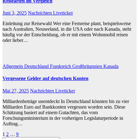
Reisearten im Vergleich
Juni 3, 2025
Nachrichten Liveticker
Einleitung zur Reisewahl Wer eine Fernreise plant, beispielsweise
nach Australien, Neuseeland, in die USA oder nach Kanada, steht
häufig vor der Entscheidung, ob er mit einem Wohnmobil reisen
oder lieber…
Allgemein
Deutschland
Frankreich
Großbritannien
Kanada
Vergessene Gelder auf deutschen Konten
Mai 27, 2025
Nachrichten Liveticker
Milliardenbeträge unentdeckt In Deutschland könnten bis zu vier
Milliarden Euro auf Bankkonten vergessen worden sein. Diese
Schätzung basiert auf einem Gutachten, das vom
Forschungsministerium in der vorherigen Legislaturperiode in
Auftrag…
Beitragsnavigation
1
2
…
9