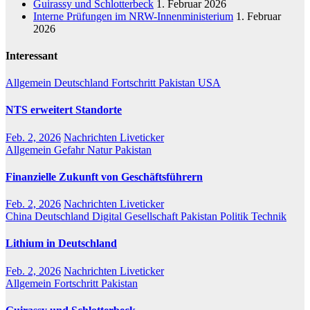
Guirassy und Schlotterbeck
1. Februar 2026
Interne Prüfungen im NRW-Innenministerium
1. Februar
2026
Interessant
Allgemein
Deutschland
Fortschritt
Pakistan
USA
NTS erweitert Standorte
Feb. 2, 2026
Nachrichten Liveticker
Allgemein
Gefahr
Natur
Pakistan
Finanzielle Zukunft von Geschäftsführern
Feb. 2, 2026
Nachrichten Liveticker
China
Deutschland
Digital
Gesellschaft
Pakistan
Politik
Technik
Lithium in Deutschland
Feb. 2, 2026
Nachrichten Liveticker
Allgemein
Fortschritt
Pakistan