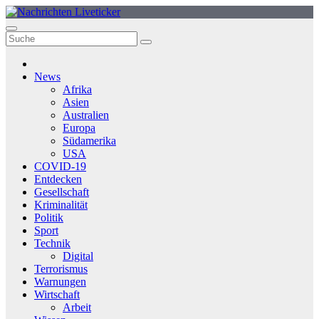
Zum
Inhalt
springen
News
Afrika
Asien
Australien
Europa
Südamerika
USA
COVID-19
Entdecken
Gesellschaft
Kriminalität
Politik
Sport
Technik
Digital
Terrorismus
Warnungen
Wirtschaft
Arbeit