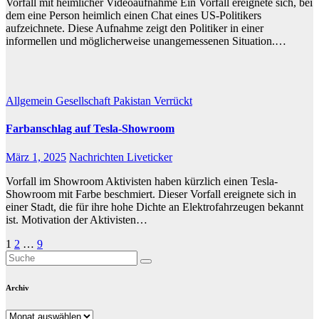
Vorfall mit heimlicher Videoaufnahme Ein Vorfall ereignete sich, bei
dem eine Person heimlich einen Chat eines US-Politikers
aufzeichnete. Diese Aufnahme zeigt den Politiker in einer
informellen und möglicherweise unangemessenen Situation.…
Allgemein
Gesellschaft
Pakistan
Verrückt
Farbanschlag auf Tesla-Showroom
März 1, 2025
Nachrichten Liveticker
Vorfall im Showroom Aktivisten haben kürzlich einen Tesla-
Showroom mit Farbe beschmiert. Dieser Vorfall ereignete sich in
einer Stadt, die für ihre hohe Dichte an Elektrofahrzeugen bekannt
ist. Motivation der Aktivisten…
Beitragsnavigation
1
2
…
9
Archiv
Archiv