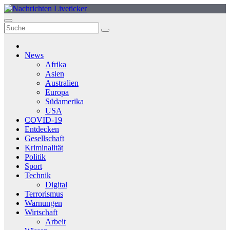
Zum
Inhalt
springen
News
Afrika
Asien
Australien
Europa
Südamerika
USA
COVID-19
Entdecken
Gesellschaft
Kriminalität
Politik
Sport
Technik
Digital
Terrorismus
Warnungen
Wirtschaft
Arbeit