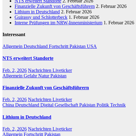
NTS erweitert Standorte
2. Februar 2026
Finanzielle Zukunft von Geschäftsführern
2. Februar 2026
Lithium in Deutschland
2. Februar 2026
Guirassy und Schlotterbeck
1. Februar 2026
Interne Prüfungen im NRW-Innenministerium
1. Februar 2026
Interessant
Allgemein
Deutschland
Fortschritt
Pakistan
USA
NTS erweitert Standorte
Feb. 2, 2026
Nachrichten Liveticker
Allgemein
Gefahr
Natur
Pakistan
Finanzielle Zukunft von Geschäftsführern
Feb. 2, 2026
Nachrichten Liveticker
China
Deutschland
Digital
Gesellschaft
Pakistan
Politik
Technik
Lithium in Deutschland
Feb. 2, 2026
Nachrichten Liveticker
Allgemein
Fortschritt
Pakistan