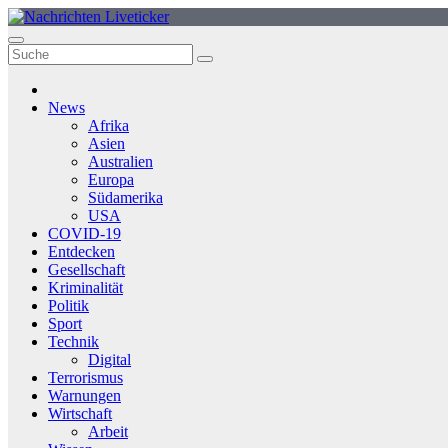
Zum
Inhalt
springen
News
Afrika
Asien
Australien
Europa
Südamerika
USA
COVID-19
Entdecken
Gesellschaft
Kriminalität
Politik
Sport
Technik
Digital
Terrorismus
Warnungen
Wirtschaft
Arbeit