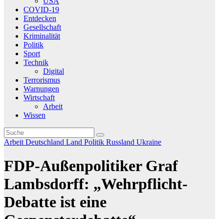
USA
COVID-19
Entdecken
Gesellschaft
Kriminalität
Politik
Sport
Technik
Digital
Terrorismus
Warnungen
Wirtschaft
Arbeit
Wissen
Arbeit
Deutschland
Land
Politik
Russland
Ukraine
FDP-Außenpolitiker Graf
Lambsdorff: „Wehrpflicht-
Debatte ist eine