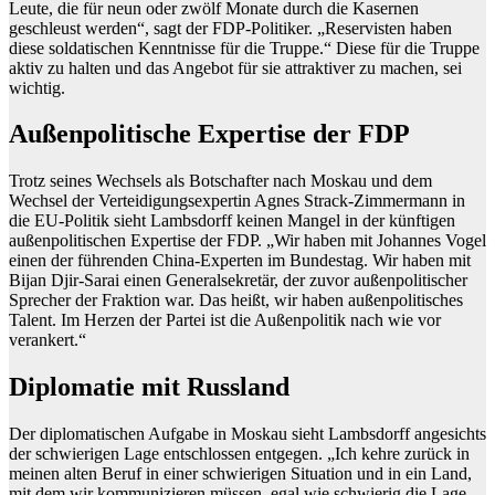
Leute, die für neun oder zwölf Monate durch die Kasernen
geschleust werden“, sagt der FDP-Politiker. „Reservisten haben
diese soldatischen Kenntnisse für die Truppe.“ Diese für die Truppe
aktiv zu halten und das Angebot für sie attraktiver zu machen, sei
wichtig.
Außenpolitische Expertise der FDP
Trotz seines Wechsels als Botschafter nach Moskau und dem
Wechsel der Verteidigungsexpertin Agnes Strack-Zimmermann in
die EU-Politik sieht Lambsdorff keinen Mangel in der künftigen
außenpolitischen Expertise der FDP. „Wir haben mit Johannes Vogel
einen der führenden China-Experten im Bundestag. Wir haben mit
Bijan Djir-Sarai einen Generalsekretär, der zuvor außenpolitischer
Sprecher der Fraktion war. Das heißt, wir haben außenpolitisches
Talent. Im Herzen der Partei ist die Außenpolitik nach wie vor
verankert.“
Diplomatie mit Russland
Der diplomatischen Aufgabe in Moskau sieht Lambsdorff angesichts
der schwierigen Lage entschlossen entgegen. „Ich kehre zurück in
meinen alten Beruf in einer schwierigen Situation und in ein Land,
mit dem wir kommunizieren müssen, egal wie schwierig die Lage