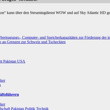
agon“ kann über den Streamingdienst WOW und auf Sky Atlantic HD ge
rtragungs-, Computer- und Speicherkapazitäten zur Förderung der int
en an Grenzen zur Schweiz und Tschechien
itt
Pakistan
USA
cker
n
äftsführern
cker
lschaft
Pakistan
Politik
Technik