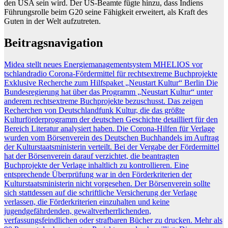
den USA sein wird. Der US-Beamte fügte hinzu, dass Indiens
Führungsrolle beim G20 seine Fähigkeit erweitert, als Kraft des
Guten in der Welt aufzutreten.
Beitragsnavigation
Midea stellt neues Energiemanagementsystem MHELIOS vor
tschlandradio Corona-Fördermittel für rechtsextreme Buchprojekte
Exklusive Recherche zum Hilfspaket „Neustart Kultur“ Berlin Die
Bundesregierung hat über das Programm „Neustart Kultur“ unter
anderem rechtsextreme Buchprojekte bezuschusst. Das zeigen
Recherchen von Deutschlandfunk Kultur, die das größte
Kulturförderprogramm der deutschen Geschichte detailliert für den
Bereich Literatur analysiert haben. Die Corona-Hilfen für Verlage
wurden vom Börsenverein des Deutschen Buchhandels im Auftrag
der Kulturstaatsministerin verteilt. Bei der Vergabe der Fördermittel
hat der Börsenverein darauf verzichtet, die beantragten
Buchprojekte der Verlage inhaltlich zu kontrollieren. Eine
entsprechende Überprüfung war in den Förderkriterien der
Kulturstaatsministerin nicht vorgesehen. Der Börsenverein sollte
sich stattdessen auf die schriftliche Versicherung der Verlage
verlassen, die Förderkriterien einzuhalten und keine
jugendgefährdenden, gewaltverherrlichenden,
verfassungsfeindlichen oder strafbaren Bücher zu drucken. Mehr als