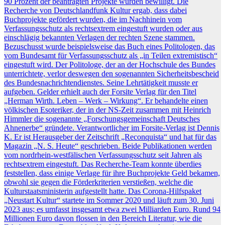
90 Prozent der beantragten Projekte wurden bewilligt. Die
Recherche von Deutschlandfunk Kultur ergab, dass dabei
Buchprojekte gefördert wurden, die im Nachhinein vom
Verfassungsschutz als rechtsextrem eingestuft wurden oder aus
einschlägig bekannten Verlagen der rechten Szene stammen.
Bezuschusst wurde beispielsweise das Buch eines Politologen, das
vom Bundesamt für Verfassungsschutz als „in Teilen extremistisch“
eingestuft wird. Der Politologe, der an der Hochschule des Bundes
unterrichtete, verlor deswegen den sogenannten Sicherheitsbescheid
des Bundesnachrichtendienstes. Seine Lehrtätigkeit musste er
aufgeben. Gelder erhielt auch der Forsite Verlag für den Titel
„Herman Wirth. Leben – Werk – Wirkung“. Er behandelte einen
völkischen Esoteriker, der in der NS-Zeit zusammen mit Heinrich
Himmler die sogenannte „Forschungsgemeinschaft Deutsches
Ahnenerbe“ gründete. Verantwortlicher im Forsite-Verlag ist Dennis
K. Er ist Herausgeber der Zeitschrift „Reconquista“ und hat für das
Magazin „N. S. Heute“ geschrieben. Beide Publikationen werden
vom nordrhein-westfälischen Verfassungsschutz seit Jahren als
rechtsextrem eingestuft. Das Recherche-Team konnte überdies
feststellen, dass einige Verlage für ihre Buchprojekte Geld bekamen,
obwohl sie gegen die Förderkriterien verstießen, welche die
Kulturstaatsministerin aufgestellt hatte. Das Corona-Hilfspaket
„Neustart Kultur“ startete im Sommer 2020 und läuft zum 30. Juni
2023 aus; es umfasst insgesamt etwa zwei Milliarden Euro. Rund 94
Millionen Euro davon flossen in den Bereich Literatur, wie die