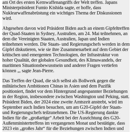
am Ort des ersten Kernwaffenangriffs der Welt treffen. Japans
Ministerpräsident Fumio Kishida sagte, er hoffe, dass
Nuklearwaffenabrüstung ein wichtiges Thema der Diskussionen
wird.
Abgesehen davon wird Präsident Biden auch an einem Gipfeltreffen
der Quad-Staaten in Sydney, Australien, am 24. Mai teilnehmen, an
dem die Vereinigten Staaten, Australien, Japan und Indien
teilnehmen werden. Die Staats- und Regierungschefs werden in dem
Gipfel diskutieren, wie sie ihre Zusammenarbeit auf dem Gebiet der
kritischen und emergenten Technologien, der Infrastruktur von
hoher Qualität, der globalen Gesundheit, des Klimawandels, der
maritimen Situationsbewusstsein und anderer Fragen vertiefen
können „, sagte Jean-Pierre.
Das Treffen der Quad, die sich selbst als Bollwerk gegen die
militärischen Ambitionen Chinas in Asien und dem Pazifik
positioniert, findet vor dem Hintergrund angespannter Beziehungen
in der Region, insbesondere zwischen Washington und Peking, statt.
Präsident Biden, der 2024 eine zweite Amtszeit anstrebt, wird im
September auch Indien besuchen, um am G20-Gipfel der Staats-
und Regierungschefs teilzunehmen. Die US-Regierung dankte
Indien für die „großartige“ Arbeit bei der Ausrichtung des G20-
Außenministertreffens im vergangenen Monat und bestätigte, dass
2023 ein „großes Jahr“ für die Beziehungen zwischen Indien und