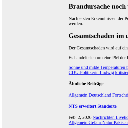
Brandursache noch 
Nach ersten Erkenntnissen der P
werden.
Gesamtschaden im un
Der Gesamtschaden wird auf eine
Es handelt sich um eine PM der P
Beitragsnavigation
Sonne und milde Temperaturen
CDU-Politikerin Ludwig kritisie
Ähnliche Beiträge
Allgemein
Deutschland
Fortschr
NTS erweitert Standorte
Feb. 2, 2026
Nachrichten Liveti
Allgemein
Gefahr
Natur
Pakista