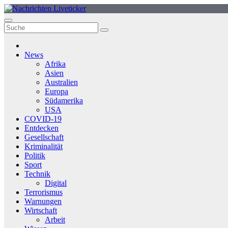
Zum
Inhalt
springen
News
Afrika
Asien
Australien
Europa
Südamerika
USA
COVID-19
Entdecken
Gesellschaft
Kriminalität
Politik
Sport
Technik
Digital
Terrorismus
Warnungen
Wirtschaft
Arbeit