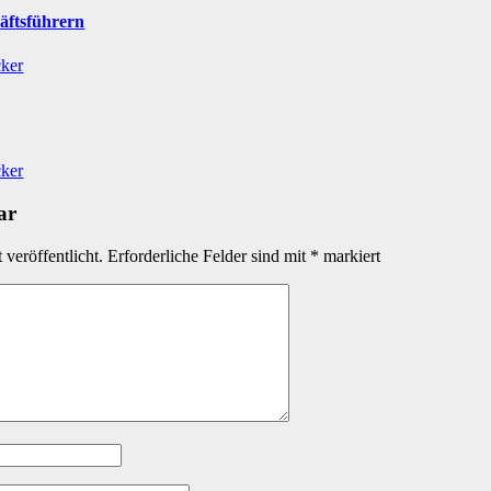
äftsführern
cker
cker
ar
veröffentlicht.
Erforderliche Felder sind mit
*
markiert