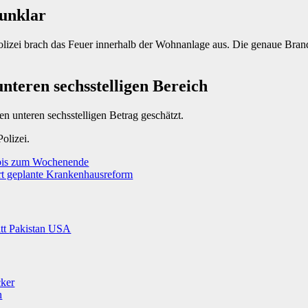
unklar
olizei brach das Feuer innerhalb der Wohnanlage aus. Die genaue Bran
teren sechsstelligen Bereich
n unteren sechsstelligen Betrag geschätzt.
olizei.
 bis zum Wochenende
rt geplante Krankenhausreform
itt
Pakistan
USA
cker
n