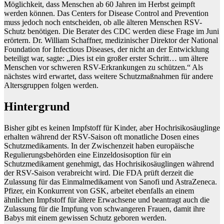
Möglichkeit, dass Menschen ab 60 Jahren im Herbst geimpft
werden können. Das Centers for Disease Control and Prevention
muss jedoch noch entscheiden, ob alle älteren Menschen RSV-
Schutz benötigen. Die Berater des CDC werden diese Frage im Juni
erörtern. Dr. William Schaffner, medizinischer Direktor der National
Foundation for Infectious Diseases, der nicht an der Entwicklung
beteiligt war, sagte: „Dies ist ein großer erster Schritt… um ältere
Menschen vor schweren RSV-Erkrankungen zu schützen.“ Als
nächstes wird erwartet, dass weitere Schutzmaßnahmen für andere
Altersgruppen folgen werden.
Hintergrund
Bisher gibt es keinen Impfstoff für Kinder, aber Hochrisikosäuglinge
erhalten während der RSV-Saison oft monatliche Dosen eines
Schutzmedikaments. In der Zwischenzeit haben europäische
Regulierungsbehörden eine Einzeldosisoption für ein
Schutzmedikament genehmigt, das Hochrisikosäuglingen während
der RSV-Saison verabreicht wird. Die FDA prüft derzeit die
Zulassung für das Einmalmedikament von Sanofi und AstraZeneca.
Pfizer, ein Konkurrent von GSK, arbeitet ebenfalls an einem
ähnlichen Impfstoff für ältere Erwachsene und beantragt auch die
Zulassung für die Impfung von schwangeren Frauen, damit ihre
Babys mit einem gewissen Schutz geboren werden.