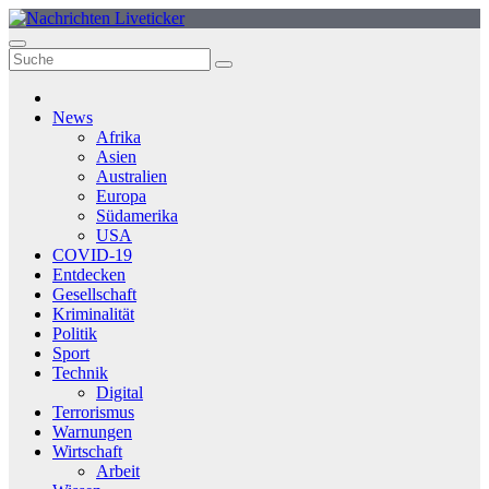
Zum
Inhalt
springen
News
Afrika
Asien
Australien
Europa
Südamerika
USA
COVID-19
Entdecken
Gesellschaft
Kriminalität
Politik
Sport
Technik
Digital
Terrorismus
Warnungen
Wirtschaft
Arbeit