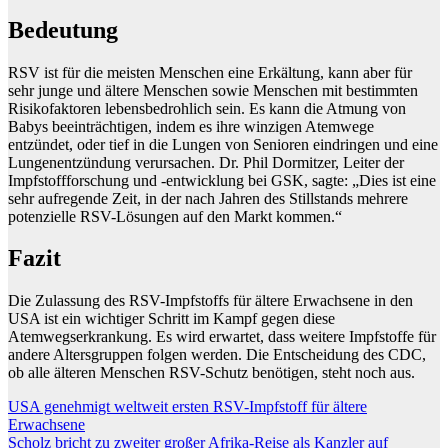
Bedeutung
RSV ist für die meisten Menschen eine Erkältung, kann aber für
sehr junge und ältere Menschen sowie Menschen mit bestimmten
Risikofaktoren lebensbedrohlich sein. Es kann die Atmung von
Babys beeinträchtigen, indem es ihre winzigen Atemwege
entzündet, oder tief in die Lungen von Senioren eindringen und eine
Lungenentzündung verursachen. Dr. Phil Dormitzer, Leiter der
Impfstoffforschung und -entwicklung bei GSK, sagte: „Dies ist eine
sehr aufregende Zeit, in der nach Jahren des Stillstands mehrere
potenzielle RSV-Lösungen auf den Markt kommen.“
Fazit
Die Zulassung des RSV-Impfstoffs für ältere Erwachsene in den
USA ist ein wichtiger Schritt im Kampf gegen diese
Atemwegserkrankung. Es wird erwartet, dass weitere Impfstoffe für
andere Altersgruppen folgen werden. Die Entscheidung des CDC,
ob alle älteren Menschen RSV-Schutz benötigen, steht noch aus.
Beitragsnavigation
USA genehmigt weltweit ersten RSV-Impfstoff für ältere
Erwachsene
Scholz bricht zu zweiter großer Afrika-Reise als Kanzler auf