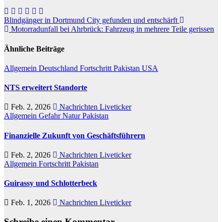
Beitragsnavigation
Blindgänger in Dortmund City gefunden und entschärft
Motorradunfall bei Ahrbrück: Fahrzeug in mehrere Teile gerissen
Ähnliche Beiträge
Allgemein
Deutschland
Fortschritt
Pakistan
USA
NTS erweitert Standorte
Feb. 2, 2026
Nachrichten Liveticker
Allgemein
Gefahr
Natur
Pakistan
Finanzielle Zukunft von Geschäftsführern
Feb. 2, 2026
Nachrichten Liveticker
Allgemein
Fortschritt
Pakistan
Guirassy und Schlotterbeck
Feb. 1, 2026
Nachrichten Liveticker
Schreibe einen Kommentar