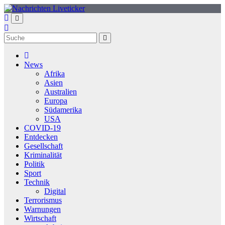
Zum
Inhalt
springen
News
Afrika
Asien
Australien
Europa
Südamerika
USA
COVID-19
Entdecken
Gesellschaft
Kriminalität
Politik
Sport
Technik
Digital
Terrorismus
Warnungen
Wirtschaft