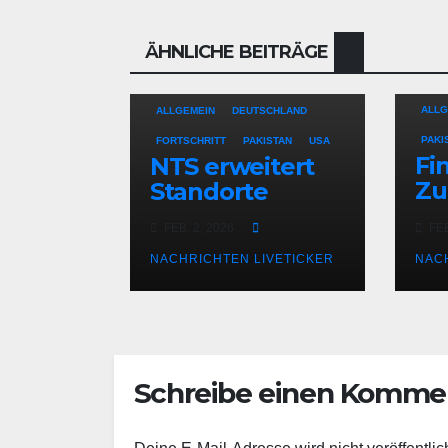
ÄHNLICHE BEITRÄGE
ALLG
ALLGEMEIN
DEUTSCHLAND
PAKI
FORTSCHRITT
PAKISTAN
USA
Fi
NTS erweitert
Zu
Standorte
Ge
FEB. 2, 2026
FEB
n
NACHRICHTEN LIVETICKER
NAC
Schreibe einen Komme