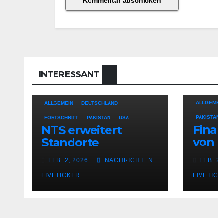
INTERESSANT
ALLGEME
ALLGEMEIN
DEUTSCHLAND
PAKISTA
FORTSCHRITT
PAKISTAN
USA
Fina
NTS erweitert
von
Standorte
Ges
FEB. 2, 2026
NACHRICHTEN
FEB. 
LIVETICKER
LIVETI