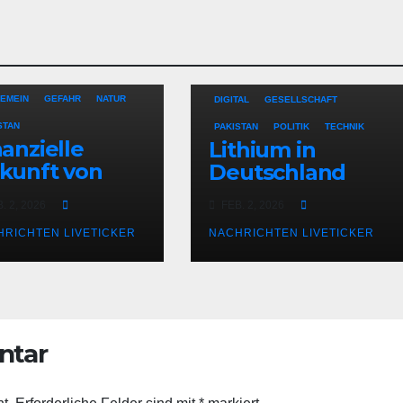
CHINA
DEUTSCHLAND
EMEIN
GEFAHR
NATUR
DIGITAL
GESELLSCHAFT
STAN
PAKISTAN
POLITIK
TECHNIK
nanzielle
Lithium in
kunft von
Deutschland
schäftsführer
. 2, 2026
FEB. 2, 2026
HRICHTEN LIVETICKER
NACHRICHTEN LIVETICKER
ntar