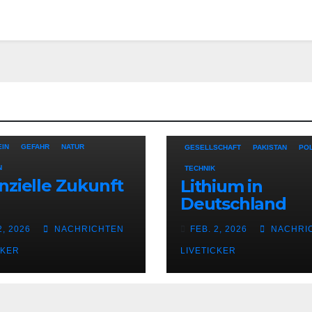
CHINA
DEUTSCHLAND
DIGITAL
IN
GEFAHR
NATUR
GESELLSCHAFT
PAKISTAN
POL
N
TECHNIK
nzielle Zukunft
Lithium in
Deutschland
chäftsführern
2, 2026
NACHRICHTEN
FEB. 2, 2026
NACHRI
CKER
LIVETICKER