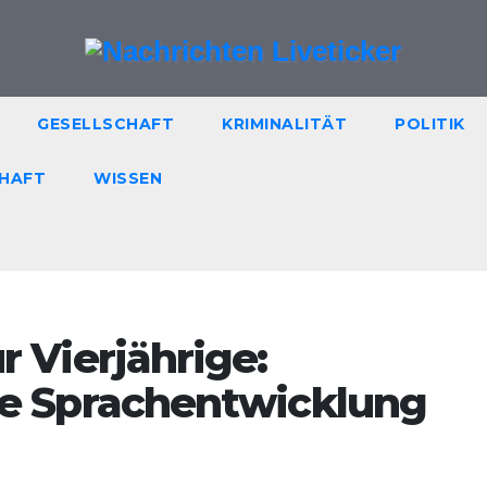
GESELLSCHAFT
KRIMINALITÄT
POLITIK
HAFT
WISSEN
r Vierjährige:
ie Sprachentwicklung