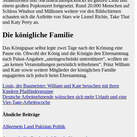
Straßenfesten und Nachbarschaftspicknicks im ganzen Land und
einem großen Popkonzert fortgesetzt. Rund 20.000 Menschen auf
Schloss Windsor und Millionen weitere vor den Bildschirmen
schauten sich die Auftritte von Stars wie Lionel Richie, Take That
und Katy Perry an.
Die königliche Familie
Das Königspaar selbst legte zwei Tage nach der Krönung eine
Pause ein. Obwohl der König und die Königin den Ehrenamtstag
nach Palast-Angaben „uneingeschränkt unterstützen“, wollten sie
„an keinen Veranstaltungen persönlich teilnehmen“. Prinz William
und Kate sowie weitere Mitglieder der königlichen Familie
engagierten sich jedoch beim Ehrenamtstag.
Beitragsnavigation
Louis, der Baumeister: William und Kate besuchen mit ihren
Kindern Pfadfindergruppe
Deutsche Arbeitnehmende wünschen sich mehr Urlaub und eine
Vier-Tage-Arbeitswoche
Ähnliche Beiträge
Allgemein
Land
Pakistan
Politik