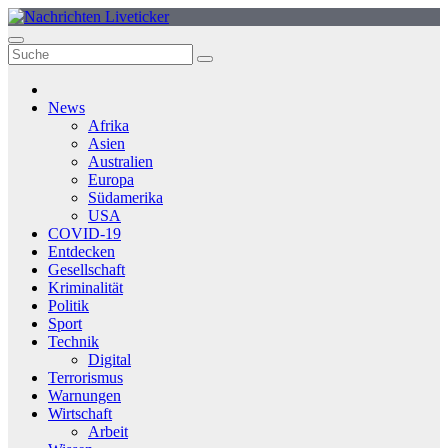
Zum
Inhalt
springen
News
Afrika
Asien
Australien
Europa
Südamerika
USA
COVID-19
Entdecken
Gesellschaft
Kriminalität
Politik
Sport
Technik
Digital
Terrorismus
Warnungen
Wirtschaft
Arbeit