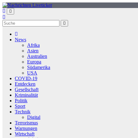
Zum
Inhalt
springen
News
Afrika
Asien
Australien
Europa
Südamerika
USA
COVID-19
Entdecken
Gesellschaft
Kriminalität
Politik
Sport
Technik
Digital
Terrorismus
Warnungen
Wirtschaft