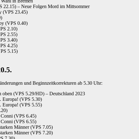
– Wahl in Bremen
PS 22.15) – Neue Folgen Mord im Mittsommer
ry (VPS 23.45)
0)
aby (VPS 0.40)
VPS 2.10)
VPS 2.55)
VPS 3.40)
VPS 4.25)
VPS 5.15)
0.5.
mänderungen und Beginnzeitkorrekturen ab 5.30 Uhr:
on oben (VPS 5.29/HD) – Deutschland 2023
… Europa! (VPS 5.30)
… Europa! (VPS 5.55)
.20)
 Conni (VPS 6.45)
 Conni (VPS 6.55)
 starken Männer (VPS 7.05)
 starken Männer (VPS 7.20)
S 7.30)