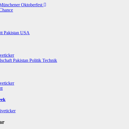
 Münchener Oktoberfest
 Chance
itt
Pakistan
USA
veticker
lschaft
Pakistan
Politik
Technik
veticker
tt
eek
iveticker
ar