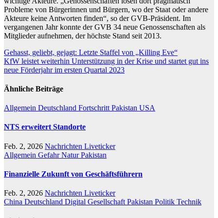
wichtige Akteure. „Genossenschaften lösen dort pragmatisch
Probleme von Bürgerinnen und Bürgern, wo der Staat oder andere
Akteure keine Antworten finden“, so der GVB-Präsident. Im
vergangenen Jahr konnte der GVB 34 neue Genossenschaften als
Mitglieder aufnehmen, der höchste Stand seit 2013.
Beitragsnavigation
Gehasst, geliebt, gejagt: Letzte Staffel von „Killing Eve“
KfW leistet weiterhin Unterstützung in der Krise und startet gut ins
neue Förderjahr im ersten Quartal 2023
Ähnliche Beiträge
Allgemein
Deutschland
Fortschritt
Pakistan
USA
NTS erweitert Standorte
Feb. 2, 2026
Nachrichten Liveticker
Allgemein
Gefahr
Natur
Pakistan
Finanzielle Zukunft von Geschäftsführern
Feb. 2, 2026
Nachrichten Liveticker
China
Deutschland
Digital
Gesellschaft
Pakistan
Politik
Technik