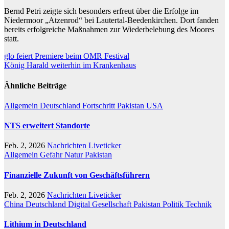
Bernd Petri zeigte sich besonders erfreut über die Erfolge im
Niedermoor „Atzenrod“ bei Lautertal-Beedenkirchen. Dort fanden
bereits erfolgreiche Maßnahmen zur Wiederbelebung des Moores
statt.
Beitragsnavigation
glo feiert Premiere beim OMR Festival
König Harald weiterhin im Krankenhaus
Ähnliche Beiträge
Allgemein
Deutschland
Fortschritt
Pakistan
USA
NTS erweitert Standorte
Feb. 2, 2026
Nachrichten Liveticker
Allgemein
Gefahr
Natur
Pakistan
Finanzielle Zukunft von Geschäftsführern
Feb. 2, 2026
Nachrichten Liveticker
China
Deutschland
Digital
Gesellschaft
Pakistan
Politik
Technik
Lithium in Deutschland