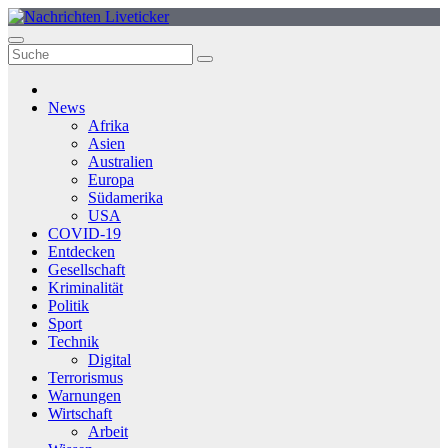
Zum
Inhalt
springen
News
Afrika
Asien
Australien
Europa
Südamerika
USA
COVID-19
Entdecken
Gesellschaft
Kriminalität
Politik
Sport
Technik
Digital
Terrorismus
Warnungen
Wirtschaft
Arbeit