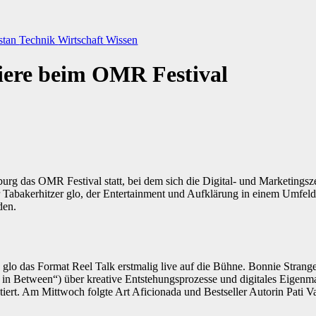
stan
Technik
Wirtschaft
Wissen
miere beim OMR Festival
rg das OMR Festival statt, bei dem sich die Digital- und Marketingsze
r Tabakerhitzer glo, der Entertainment und Aufklärung in einem Umfeld
den.
 glo das Format Reel Talk erstmalig live auf die Bühne. Bonnie Strang
 Between“) über kreative Entstehungsprozesse und digitales Eigenma
tiert. Am Mittwoch folgte Art Aficionada und Bestseller Autorin Pati Va