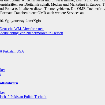
ür die digitale Wirtschaftswelt und umfasst Inhalte, Events und Techno
ngskräften aus Digitalwirtschaft, Medien und Marketing in Europa. T
und Podcasts Inhalte zu diesen Themengebieten. Die OMR-Tochterfirma
-Formate. Daneben bietet OMR auch weitere Services an.
10. #gloyourway #omrXglo
: Deutsche WM-Abwehr retten
Wiederbelebung von Niedermooren in Hessen
itt
Pakistan
USA
cker
n
äftsführern
cker
lschaft
Pakistan
Politik
Technik