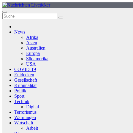
Zum
Inhalt
springen
News
Afrika
Asien
Australien
Europa
Südamerika
USA
COVID-19
Entdecken
Gesellschaft
Kriminalität
Politik
Sport
Technik
Digital
Terrorismus
Warnungen
Wirtschaft
Arbeit