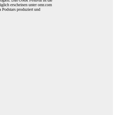
logien. Das OMR Festival ist die
äglich erscheinen unter omr.com
 Podstars produziert und