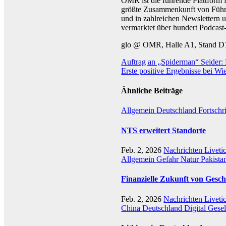
OMR ist die führende Plattform f
größte Zusammenkunft von Führu
und in zahlreichen Newslettern 
vermarktet über hundert Podcast
glo @ OMR, Halle A1, Stand D
Beitragsnavigation
Auftrag an „Spiderman“ Seider
Erste positive Ergebnisse bei 
Ähnliche Beiträge
Allgemein
Deutschland
Fortschr
NTS erweitert Standorte
Feb. 2, 2026
Nachrichten Liveti
Allgemein
Gefahr
Natur
Pakista
Finanzielle Zukunft von Gesch
Feb. 2, 2026
Nachrichten Liveti
China
Deutschland
Digital
Gesel