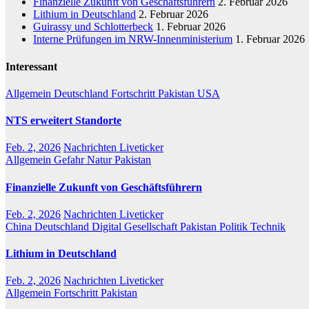
Finanzielle Zukunft von Geschäftsführern
2. Februar 2026
Lithium in Deutschland
2. Februar 2026
Guirassy und Schlotterbeck
1. Februar 2026
Interne Prüfungen im NRW-Innenministerium
1. Februar 2026
Interessant
Allgemein
Deutschland
Fortschritt
Pakistan
USA
NTS erweitert Standorte
Feb. 2, 2026
Nachrichten Liveticker
Allgemein
Gefahr
Natur
Pakistan
Finanzielle Zukunft von Geschäftsführern
Feb. 2, 2026
Nachrichten Liveticker
China
Deutschland
Digital
Gesellschaft
Pakistan
Politik
Technik
Lithium in Deutschland
Feb. 2, 2026
Nachrichten Liveticker
Allgemein
Fortschritt
Pakistan