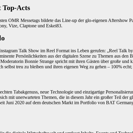
t Top-Acts
sten OMR Messetags bildete das Line-up der glo-eigenen Aftershow Pa
ony, Vize, Claptone und Eskei83.
lo
 Instagram Talk Show im Reel Format ins Leben gerufen: „Reel Talk by
minente Persönlichkeiten aus der digitalen Szene zu Themen aus den
Moderatorin Bonnie Strange spricht mit ihren Gästen über große und 
sich selbst treu zu bleiben und ihren eigenen Weg zu gehen – 100% echt;
, echten Tabakgenuss, neue Technologie und einzigartige Personalisieru
sich mit unerwarteten Themen, die in diesem Jahr ein großer Teil der 
 seit Juni 2020 auf dem deutschen Markt im Portfolio von BAT Germany