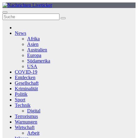
Zum
Inhalt
springen
News
Afrika
Asien
Australien
Europa
Südamerika
USA
COVID-19
Entdecken
Gesellschaft
Kriminalität
Politik
Sport
Technik
Digital
Terrorismus
Warnungen
Wirtschaft
Arbeit