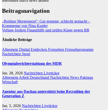
übermittelt durch news aktuell
Beitragsnavigation
„Berliner Morgenpost“: Gut gemeint, schlecht gemacht –
Kommentar von Nina Kugler
Verlage fordern Finanzhilfe und prüfen Klage gegen BR
Ähnliche Beiträge
Allgemein
Digital
Entdecken
Fernsehen
Fernsehprogramm
Nachrichten
Sport
Olympiaberichterstattung des MDR
Jan. 28, 2026
Nachrichten Liveticker
Allgemein
Arbeit
Deutschland
Nachrichten
News
Pakistan
Wirtschaft
Agentur aus Dachau unterstützt beim Recruiting der
Generation Z
Jan. 5, 2026
Nachrichten Liveticker